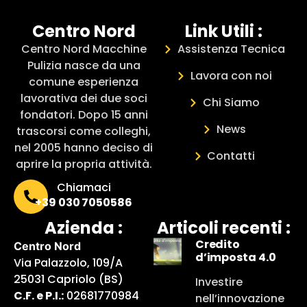
Centro Nord
Link Utili :
Centro Nord Macchine
Assistenza Tecnica
Pulizia nasce da una
Lavora con noi
comune esperienza
lavorativa dei due soci
Chi Siamo
fondatori. Dopo 15 anni
News
trascorsi come colleghi,
nel 2005 hanno deciso di
Contatti
aprire la propria attività.
Chiamaci
+39 030 7050586
Azienda :
Articoli recenti :
Credito
Centro Nord
d’imposta 4.0
Via Palazzolo, 109/A
25031 Capriolo (BS)
Investire
C.F. e P.I.:
02681770984
nell’innovazione