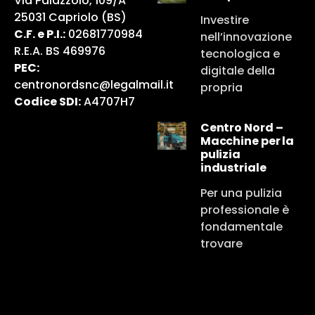
Via Palazzolo, 109/A
25031 Capriolo (BS)
Investire
C.F. e P.I.:
02681770984
nell’innovazione
R.E.A. BS 469976
tecnologica e
PEC:
digitale della
centronordsnc@legalmail.it
propria
Codice SDI:
A4707H7
Centro Nord –
Macchine per la
pulizia
industriale
Per una pulizia
professionale è
fondamentale
trovare