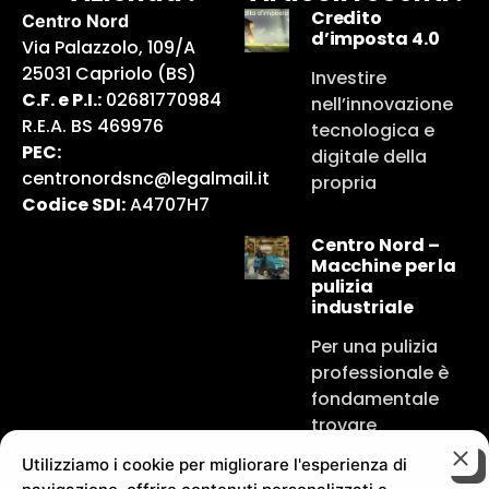
Credito
Centro Nord
d’imposta 4.0
Via Palazzolo, 109/A
25031 Capriolo (BS)
Investire
C.F. e P.I.:
02681770984
nell’innovazione
R.E.A. BS 469976
tecnologica e
PEC:
digitale della
centronordsnc@legalmail.it
propria
Codice SDI:
A4707H7
Centro Nord –
Macchine per la
pulizia
industriale
Per una pulizia
professionale è
fondamentale
trovare
Utilizziamo i cookie per migliorare l'esperienza di