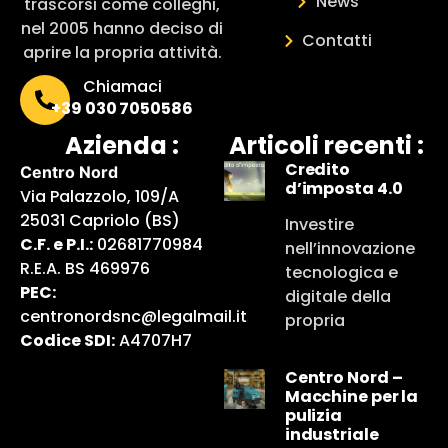
News
trascorsi come colleghi,
nel 2005 hanno deciso di
Contatti
aprire la propria attività.
Chiamaci
+39 030 7050586
Azienda :
Articoli recenti :
Credito
Centro Nord
d’imposta 4.0
Via Palazzolo, 109/A
25031 Capriolo (BS)
Investire
C.F. e P.I.:
02681770984
nell’innovazione
R.E.A. BS 469976
tecnologica e
PEC:
digitale della
centronordsnc@legalmail.it
propria
Codice SDI:
A4707H7
Centro Nord –
Macchine per la
pulizia
industriale