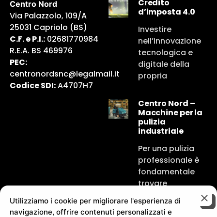
Credito
Centro Nord
d’imposta 4.0
Via Palazzolo, 109/A
25031 Capriolo (BS)
Investire
C.F. e P.I.:
02681770984
nell’innovazione
R.E.A. BS 469976
tecnologica e
PEC:
digitale della
centronordsnc@legalmail.it
propria
Codice SDI:
A4707H7
Centro Nord –
Macchine per la
pulizia
industriale
Per una pulizia
professionale è
fondamentale
trovare
Utilizziamo i cookie per migliorare l'esperienza di
navigazione, offrire contenuti personalizzati e