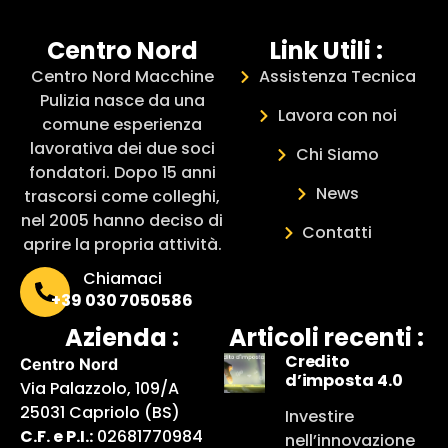
Centro Nord
Link Utili :
Centro Nord Macchine
Assistenza Tecnica
Pulizia nasce da una
Lavora con noi
comune esperienza
lavorativa dei due soci
Chi Siamo
fondatori. Dopo 15 anni
News
trascorsi come colleghi,
nel 2005 hanno deciso di
Contatti
aprire la propria attività.
Chiamaci
+39 030 7050586
Azienda :
Articoli recenti :
Credito
Centro Nord
d’imposta 4.0
Via Palazzolo, 109/A
25031 Capriolo (BS)
Investire
C.F. e P.I.:
02681770984
nell’innovazione