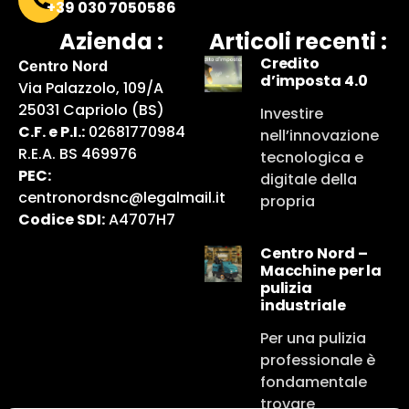
+39 030 7050586
Azienda :
Articoli recenti :
Credito
Centro Nord
d’imposta 4.0
Via Palazzolo, 109/A
25031 Capriolo (BS)
Investire
C.F. e P.I.:
02681770984
nell’innovazione
R.E.A. BS 469976
tecnologica e
PEC:
digitale della
centronordsnc@legalmail.it
propria
Codice SDI:
A4707H7
Centro Nord –
Macchine per la
pulizia
industriale
Per una pulizia
professionale è
fondamentale
trovare