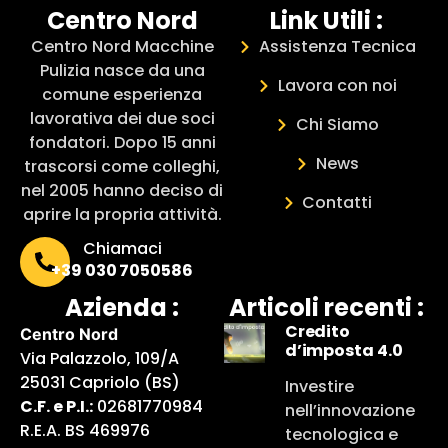
Centro Nord
Link Utili :
Centro Nord Macchine
Assistenza Tecnica
Pulizia nasce da una
Lavora con noi
comune esperienza
lavorativa dei due soci
Chi Siamo
fondatori. Dopo 15 anni
News
trascorsi come colleghi,
nel 2005 hanno deciso di
Contatti
aprire la propria attività.
Chiamaci
+39 030 7050586
Azienda :
Articoli recenti :
Credito
Centro Nord
d’imposta 4.0
Via Palazzolo, 109/A
25031 Capriolo (BS)
Investire
C.F. e P.I.:
02681770984
nell’innovazione
R.E.A. BS 469976
tecnologica e