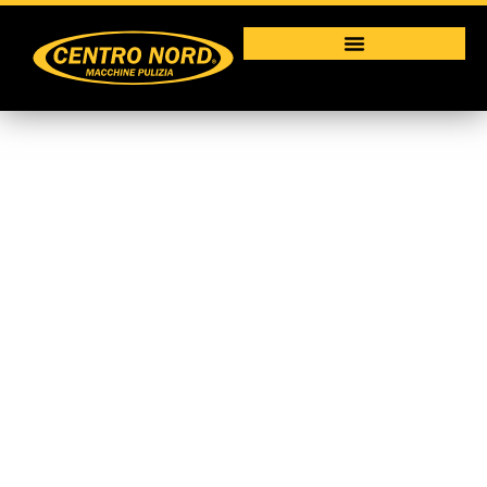
Raffrescatore
evaporativo portatile
CCX 4.0
Macchine per la pulizia industriale