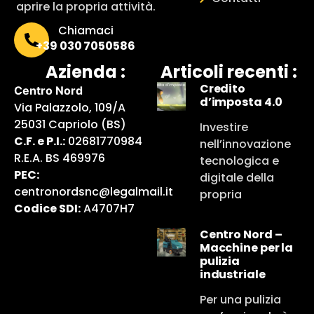
aprire la propria attività.
Chiamaci
+39 030 7050586
Azienda :
Articoli recenti :
Credito
Centro Nord
d’imposta 4.0
Via Palazzolo, 109/A
25031 Capriolo (BS)
Investire
C.F. e P.I.:
02681770984
nell’innovazione
R.E.A. BS 469976
tecnologica e
PEC:
digitale della
centronordsnc@legalmail.it
propria
Codice SDI:
A4707H7
Centro Nord –
Macchine per la
pulizia
industriale
Per una pulizia