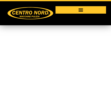
Raffrescatore
evaporativo portatile BC
121
Macchine per la pulizia industriale