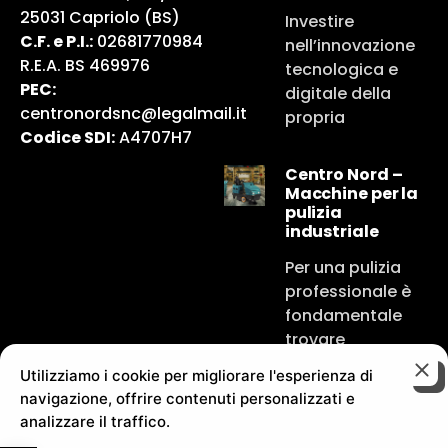
25031 Capriolo (BS)
Investire
C.F. e P.I.:
02681770984
nell’innovazione
R.E.A. BS 469976
tecnologica e
PEC:
digitale della
centronordsnc@legalmail.it
propria
Codice SDI:
A4707H7
Centro Nord –
Macchine per la
pulizia
industriale
Per una pulizia
professionale è
fondamentale
trovare
Utilizziamo i cookie per migliorare l'esperienza di
navigazione, offrire contenuti personalizzati e
analizzare il traffico.