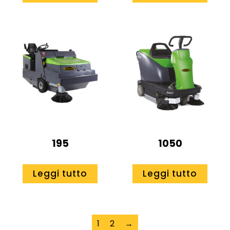
195
1050
Leggi tutto
Leggi tutto
1
2
→