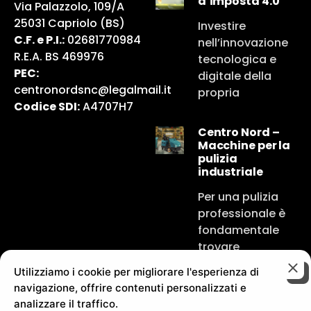
d’imposta 4.0
Via Palazzolo, 109/A
25031 Capriolo (BS)
Investire
C.F. e P.I.:
02681770984
nell’innovazione
R.E.A. BS 469976
tecnologica e
PEC:
digitale della
centronordsnc@legalmail.it
propria
Codice SDI:
A4707H7
Centro Nord –
Macchine per la
pulizia
industriale
Per una pulizia
professionale è
fondamentale
trovare
Utilizziamo i cookie per migliorare l'esperienza di
navigazione, offrire contenuti personalizzati e
analizzare il traffico.