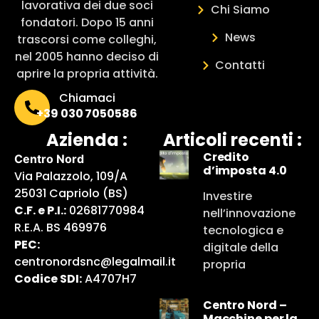
lavorativa dei due soci
Chi Siamo
fondatori. Dopo 15 anni
News
trascorsi come colleghi,
nel 2005 hanno deciso di
Contatti
aprire la propria attività.
Chiamaci
+39 030 7050586
Azienda :
Articoli recenti :
Credito
Centro Nord
d’imposta 4.0
Via Palazzolo, 109/A
25031 Capriolo (BS)
Investire
C.F. e P.I.:
02681770984
nell’innovazione
R.E.A. BS 469976
tecnologica e
PEC:
digitale della
centronordsnc@legalmail.it
propria
Codice SDI:
A4707H7
Centro Nord –
Macchine per la