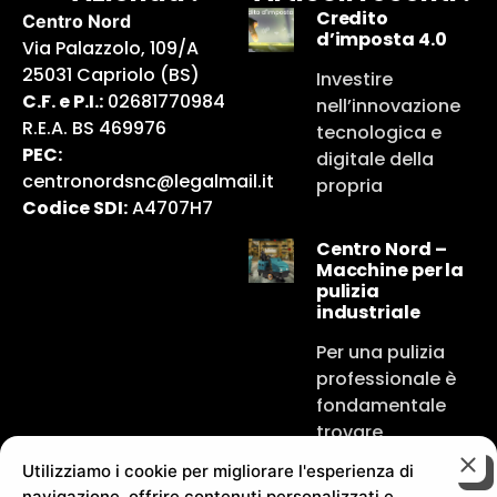
Credito
Centro Nord
d’imposta 4.0
Via Palazzolo, 109/A
25031 Capriolo (BS)
Investire
C.F. e P.I.:
02681770984
nell’innovazione
R.E.A. BS 469976
tecnologica e
PEC:
digitale della
centronordsnc@legalmail.it
propria
Codice SDI:
A4707H7
Centro Nord –
Macchine per la
pulizia
industriale
Per una pulizia
professionale è
fondamentale
trovare
Utilizziamo i cookie per migliorare l'esperienza di
navigazione, offrire contenuti personalizzati e