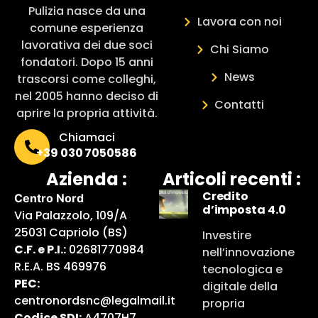
Pulizia nasce da una
Lavora con noi
comune esperienza
lavorativa dei due soci
Chi Siamo
fondatori. Dopo 15 anni
News
trascorsi come colleghi,
nel 2005 hanno deciso di
Contatti
aprire la propria attività.
Chiamaci
+39 030 7050586
Azienda :
Articoli recenti :
Credito
Centro Nord
d’imposta 4.0
Via Palazzolo, 109/A
25031 Capriolo (BS)
Investire
C.F. e P.I.:
02681770984
nell’innovazione
R.E.A. BS 469976
tecnologica e
PEC:
digitale della
centronordsnc@legalmail.it
propria
Codice SDI:
A4707H7