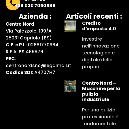
+39 030 7050586
Azienda :
Articoli recenti :
Credito
Centro Nord
d’imposta 4.0
Via Palazzolo, 109/A
25031 Capriolo (BS)
Investire
C.F. e P.I.:
02681770984
nell’innovazione
R.E.A. BS 469976
tecnologica e
PEC:
digitale della
centronordsnc@legalmail.it
propria
Codice SDI:
A4707H7
Centro Nord –
Macchine per la
pulizia
industriale
Per una pulizia
professionale è
fondamentale