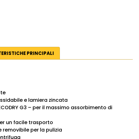
ERISTICHE PRINCIPALI
te
ssidabile e lamiera zincata
 ECODRY G3 – per il massimo assorbimento di
 un facile trasporto
e removibile per la pulizia
entrifuga