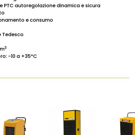
e PTC autoregolazione dinamica e sicura
to
zionamento e consumo
 e Tedesco
3
 m
ro: -10 a +35ºC