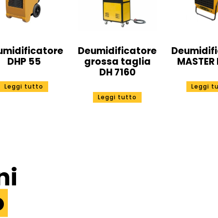
umidificatore
Deumidificatore
Deumidif
DHP 55
grossa taglia
MASTER 
DH 7160
Leggi tutto
Leggi t
Leggi tutto
ni
o