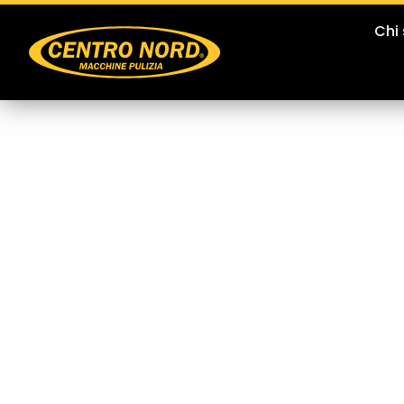
Chi
Deumidificat
ASE 300