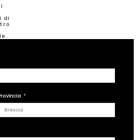
l
i di
stro
ie.
Provincia