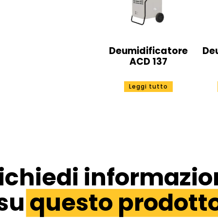
Deumidificatore
De
ACD 137
Leggi tutto
ichiedi informazio
su
questo prodott