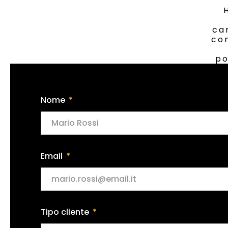
car
con
po
Nome
Email
Tipo cliente