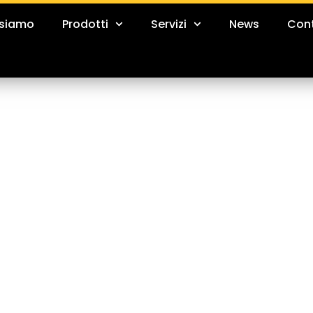
 siamo
Prodotti
Servizi
News
Cont
ore AERIAL
Macchine 