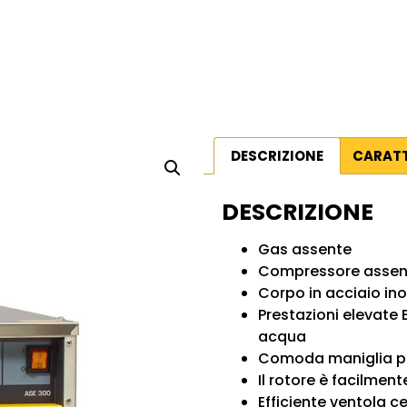
DESCRIZIONE
CARATT
DESCRIZIONE
Gas assente
Compressore assen
Corpo in acciaio ino
Prestazioni elevate
acqua
Comoda maniglia per
Il rotore è facilment
Efficiente ventola c