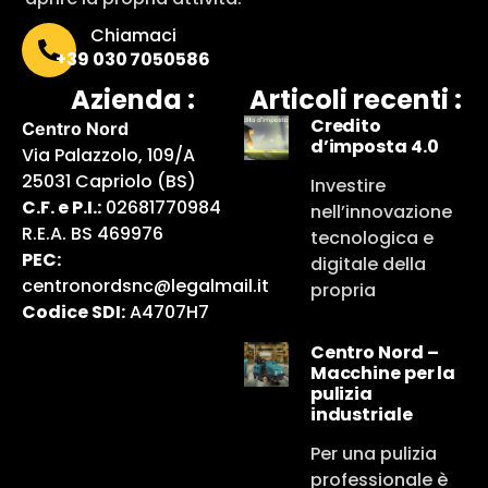
Chiamaci
+39 030 7050586
Azienda :
Articoli recenti :
Credito
Centro Nord
d’imposta 4.0
Via Palazzolo, 109/A
25031 Capriolo (BS)
Investire
C.F. e P.I.:
02681770984
nell’innovazione
R.E.A. BS 469976
tecnologica e
PEC:
digitale della
centronordsnc@legalmail.it
propria
Codice SDI:
A4707H7
Centro Nord –
Macchine per la
pulizia
industriale
Per una pulizia
professionale è