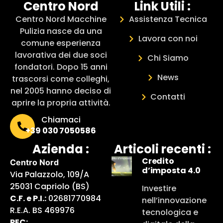
Centro Nord
Link Utili :
Centro Nord Macchine
Assistenza Tecnica
Pulizia nasce da una
Lavora con noi
comune esperienza
lavorativa dei due soci
Chi Siamo
fondatori. Dopo 15 anni
News
trascorsi come colleghi,
nel 2005 hanno deciso di
Contatti
aprire la propria attività.
Chiamaci
+39 030 7050586
Azienda :
Articoli recenti :
Credito
Centro Nord
d’imposta 4.0
Via Palazzolo, 109/A
25031 Capriolo (BS)
Investire
C.F. e P.I.:
02681770984
nell’innovazione
R.E.A. BS 469976
tecnologica e
PEC: