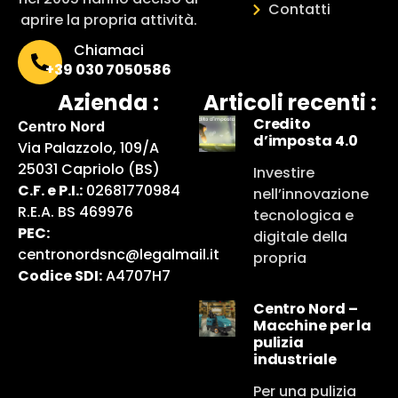
Contatti
aprire la propria attività.
Chiamaci
+39 030 7050586
Azienda :
Articoli recenti :
Credito
Centro Nord
d’imposta 4.0
Via Palazzolo, 109/A
25031 Capriolo (BS)
Investire
C.F. e P.I.:
02681770984
nell’innovazione
R.E.A. BS 469976
tecnologica e
PEC:
digitale della
centronordsnc@legalmail.it
propria
Codice SDI:
A4707H7
Centro Nord –
Macchine per la
pulizia
industriale
Per una pulizia