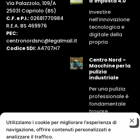
d’imposta 4.0
Via Palazzolo, 109/A
25031 Capriolo (BS)
Investire
C.F. e P.I.:
02681770984
nell’innovazione
R.E.A. BS 469976
tecnologica e
PEC:
digitale della
centronordsnc@legalmail.it
propria
Codice SDI:
A4707H7
Centro Nord –
Macchine per la
pulizia
industriale
Per una pulizia
professionale è
fondamentale
trovare
Utilizziamo i cookie per migliorare l'esperienza di
navigazione, offrire contenuti personalizzati e
analizzare il traffico.