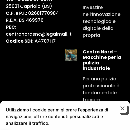
25031 Capriolo (BS)
Investire
C.F. e P.I.:
02681770984
nell’innovazione
R.E.A. BS 469976
tecnologica e
PEC:
digitale della
centronordsnc@legalmail.it
propria
Codice SDI:
A4707H7
Centro Nord –
Macchine per la
pulizia
industriale
Per una pulizia
professionale è
fondamentale
trovare
Utilizziamo i cookie per migliorare l'esperienza di
navigazione, offrire contenuti personalizzati e
analizzare il traffico.