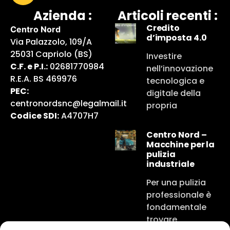
Azienda :
Articoli recenti :
Credito
Centro Nord
d’imposta 4.0
Via Palazzolo, 109/A
25031 Capriolo (BS)
Investire
C.F. e P.I.:
02681770984
nell’innovazione
R.E.A. BS 469976
tecnologica e
PEC:
digitale della
centronordsnc@legalmail.it
propria
Codice SDI:
A4707H7
Centro Nord –
Macchine per la
pulizia
industriale
Per una pulizia
professionale è
fondamentale
trovare