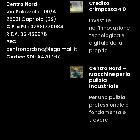
Credito
Centro Nord
d’imposta 4.0
Via Palazzolo, 109/A
25031 Capriolo (BS)
Investire
C.F. e P.I.:
02681770984
nell’innovazione
R.E.A. BS 469976
tecnologica e
PEC:
digitale della
centronordsnc@legalmail.it
propria
Codice SDI:
A4707H7
Centro Nord –
Macchine per la
pulizia
industriale
Per una pulizia
professionale è
fondamentale
trovare