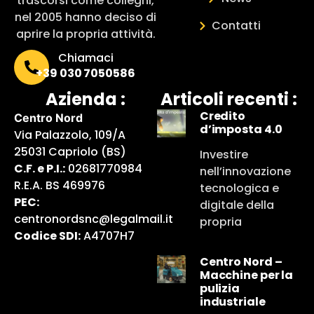
trascorsi come colleghi,
nel 2005 hanno deciso di
Contatti
aprire la propria attività.
Chiamaci
+39 030 7050586
Azienda :
Articoli recenti :
Credito
Centro Nord
d’imposta 4.0
Via Palazzolo, 109/A
25031 Capriolo (BS)
Investire
C.F. e P.I.:
02681770984
nell’innovazione
R.E.A. BS 469976
tecnologica e
PEC:
digitale della
centronordsnc@legalmail.it
propria
Codice SDI:
A4707H7
Centro Nord –
Macchine per la
pulizia
industriale