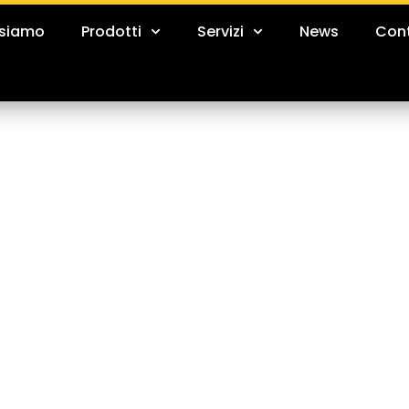
 siamo
Prodotti
Servizi
News
Cont
 consumo
Macchine 