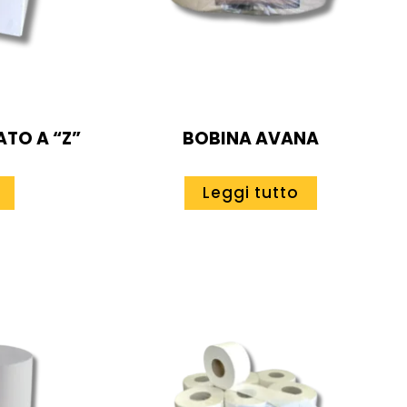
TO A “Z”
BOBINA AVANA
Leggi tutto