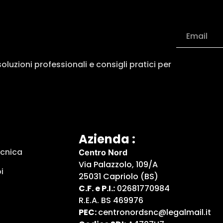
luzioni professionali e consigli pratici per
Azienda :
ecnica
Centro Nord
Via Palazzolo, 109/A
i
25031 Capriolo (BS)
C.F. e P.I.:
02681770984
R.E.A. BS 469976
PEC:
centronordsnc@legalmail.it